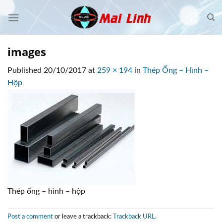
Skip
to
content
images
Published
20/10/2017
at
259 × 194
in
Thép Ống – Hình –
Hộp
Thép ống – hình – hộp
Post a comment
or leave a trackback:
Trackback URL
.